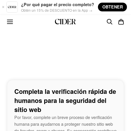
Skip to main content
¿Por qué pagar el precio completo?
OBTENER
Obtén un 15% de DESCUENTO en la App →
Completa la verificación rápida de
humanos para la seguridad del
sitio web
Por favor, complete un breve proceso de verificación
humana para ayudarnos a proteger nuestro sitio web
de fraudes, spam y abusos. Su cooperación contribuye