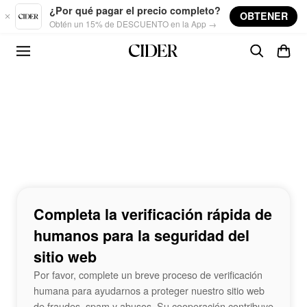
Skip to main content
¿Por qué pagar el precio completo?
OBTENER
Obtén un 15% de DESCUENTO en la App →
Completa la verificación rápida de
humanos para la seguridad del
sitio web
Por favor, complete un breve proceso de verificación
humana para ayudarnos a proteger nuestro sitio web
de fraudes, spam y abusos. Su cooperación contribuye