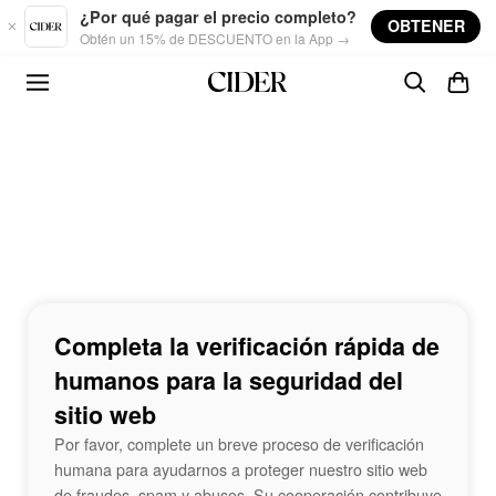
Skip to main content
¿Por qué pagar el precio completo?
OBTENER
Obtén un 15% de DESCUENTO en la App →
Completa la verificación rápida de
humanos para la seguridad del
sitio web
Por favor, complete un breve proceso de verificación
humana para ayudarnos a proteger nuestro sitio web
de fraudes, spam y abusos. Su cooperación contribuye