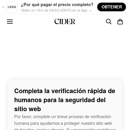
Skip to main content
¿Por qué pagar el precio completo?
OBTENER
Obtén un 15% de DESCUENTO en la App →
Completa la verificación rápida de
humanos para la seguridad del
sitio web
Por favor, complete un breve proceso de verificación
humana para ayudarnos a proteger nuestro sitio web
de fraudes, spam y abusos. Su cooperación contribuye