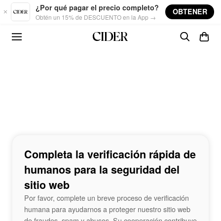
Skip to main content
¿Por qué pagar el precio completo?
OBTENER
Obtén un 15% de DESCUENTO en la App →
Completa la verificación rápida de
humanos para la seguridad del
sitio web
Por favor, complete un breve proceso de verificación
humana para ayudarnos a proteger nuestro sitio web
de fraudes, spam y abusos. Su cooperación contribuye