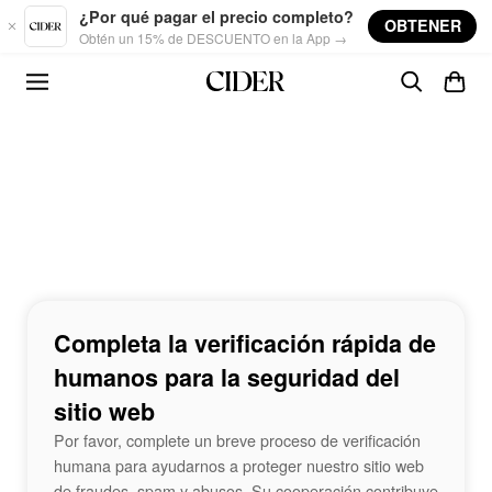
Skip to main content
¿Por qué pagar el precio completo?
OBTENER
Obtén un 15% de DESCUENTO en la App →
Completa la verificación rápida de
humanos para la seguridad del
sitio web
Por favor, complete un breve proceso de verificación
humana para ayudarnos a proteger nuestro sitio web
de fraudes, spam y abusos. Su cooperación contribuye