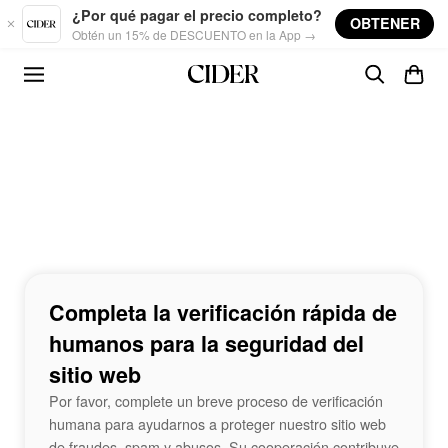
Skip to main content
¿Por qué pagar el precio completo?
OBTENER
Obtén un 15% de DESCUENTO en la App →
Completa la verificación rápida de
humanos para la seguridad del
sitio web
Por favor, complete un breve proceso de verificación
humana para ayudarnos a proteger nuestro sitio web
de fraudes, spam y abusos. Su cooperación contribuye