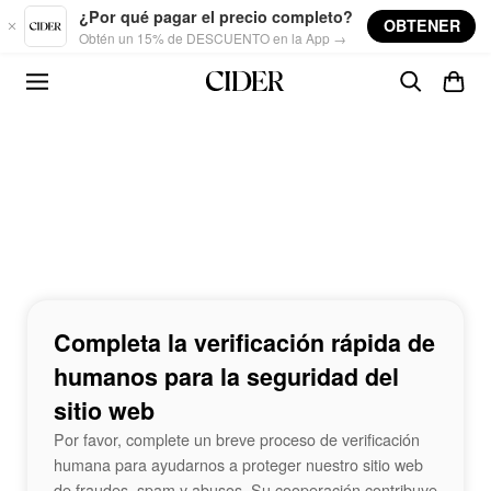
Skip to main content
¿Por qué pagar el precio completo?
OBTENER
Obtén un 15% de DESCUENTO en la App →
Completa la verificación rápida de
humanos para la seguridad del
sitio web
Por favor, complete un breve proceso de verificación
humana para ayudarnos a proteger nuestro sitio web
de fraudes, spam y abusos. Su cooperación contribuye