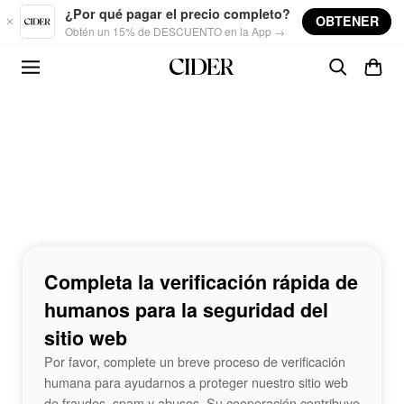
Skip to main content
¿Por qué pagar el precio completo?
OBTENER
Obtén un 15% de DESCUENTO en la App →
Completa la verificación rápida de
humanos para la seguridad del
sitio web
Por favor, complete un breve proceso de verificación
humana para ayudarnos a proteger nuestro sitio web
de fraudes, spam y abusos. Su cooperación contribuye