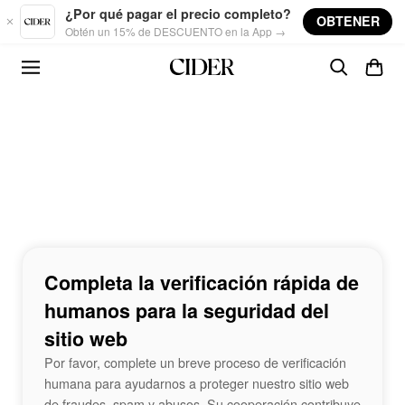
Skip to main content
¿Por qué pagar el precio completo?
OBTENER
Obtén un 15% de DESCUENTO en la App →
Completa la verificación rápida de
humanos para la seguridad del
sitio web
Por favor, complete un breve proceso de verificación
humana para ayudarnos a proteger nuestro sitio web
de fraudes, spam y abusos. Su cooperación contribuye