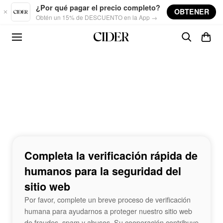
Skip to main content
¿Por qué pagar el precio completo?
OBTENER
Obtén un 15% de DESCUENTO en la App →
Completa la verificación rápida de
humanos para la seguridad del
sitio web
Por favor, complete un breve proceso de verificación
humana para ayudarnos a proteger nuestro sitio web
de fraudes, spam y abusos. Su cooperación contribuye