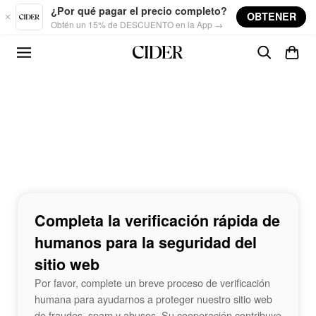
Skip to main content
¿Por qué pagar el precio completo?
OBTENER
Obtén un 15% de DESCUENTO en la App →
Completa la verificación rápida de
humanos para la seguridad del
sitio web
Por favor, complete un breve proceso de verificación
humana para ayudarnos a proteger nuestro sitio web
de fraudes, spam y abusos. Su cooperación contribuye