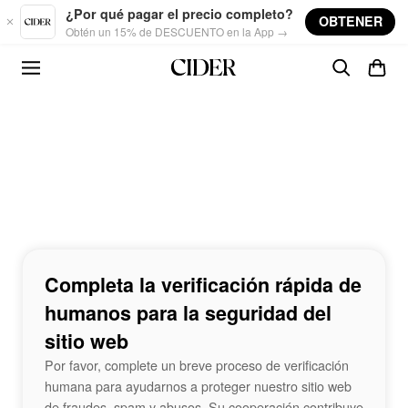
Skip to main content
¿Por qué pagar el precio completo?
OBTENER
Obtén un 15% de DESCUENTO en la App →
Completa la verificación rápida de
humanos para la seguridad del
sitio web
Por favor, complete un breve proceso de verificación
humana para ayudarnos a proteger nuestro sitio web
de fraudes, spam y abusos. Su cooperación contribuye