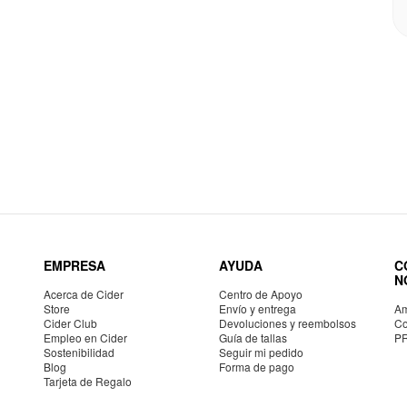
EMPRESA
AYUDA
C
N
Acerca de Cider
Centro de Apoyo
Store
Envío y entrega
Am
Cider Club
Devoluciones y reembolsos
Co
Empleo en Cider
Guía de tallas
P
Sostenibilidad
Seguir mi pedido
Blog
Forma de pago
Tarjeta de Regalo