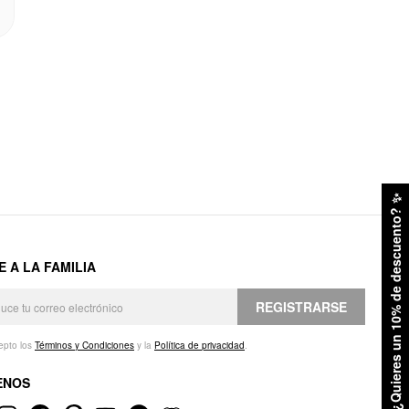
✨
¿Quieres un 10% de descuento?
E A LA FAMILIA
REGISTRARSE
epto los
Términos y Condiciones
y la
Política de privacidad
.
ENOS