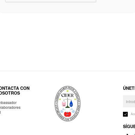
ONTACTA CON
ÚNET
OSOTROS
bassador
laboradores
R
Ac
SÍGU