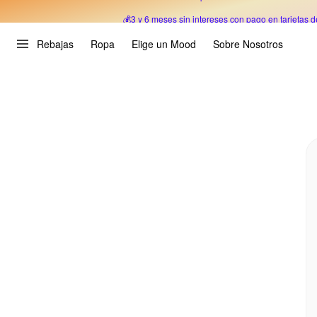
💰3 y 6 meses sin intereses con pago en tarjetas d
Oferta Especial 🎉 Hasta un 70% OFF 
Rebajas
Ropa
Elige un Mood
Sobre Nosotros