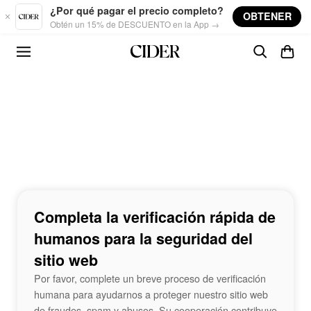
Skip to main content
¿Por qué pagar el precio completo?
OBTENER
Obtén un 15% de DESCUENTO en la App →
Completa la verificación rápida de
humanos para la seguridad del
sitio web
Por favor, complete un breve proceso de verificación
humana para ayudarnos a proteger nuestro sitio web
de fraudes, spam y abusos. Su cooperación contribuye