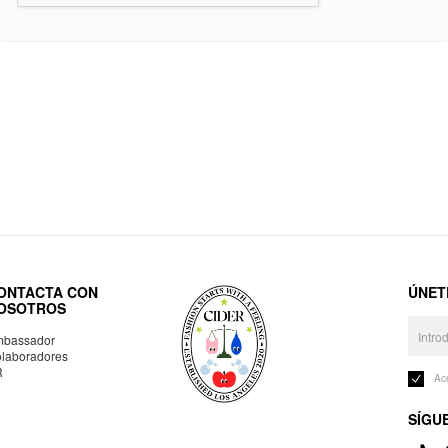
ONTACTA CON
ÚNET
OSOTROS
bassador
laboradores
R
Ac
SÍGU