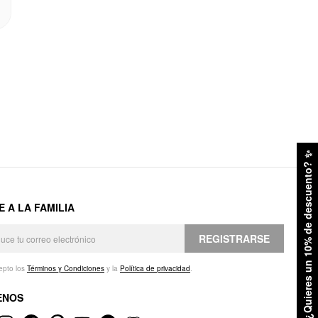
✨
¿Quieres un 10% de descuento?
E A LA FAMILIA
REGISTRARSE
epto los
Términos y Condiciones
y la
Política de privacidad
.
ENOS