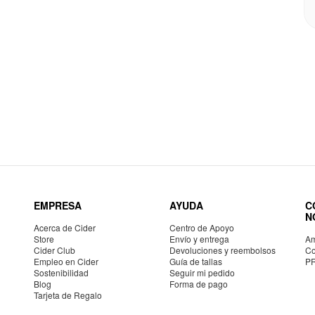
EMPRESA
AYUDA
C
N
Acerca de Cider
Centro de Apoyo
Store
Envío y entrega
Am
Cider Club
Devoluciones y reembolsos
Co
Empleo en Cider
Guía de tallas
P
Sostenibilidad
Seguir mi pedido
Blog
Forma de pago
Tarjeta de Regalo