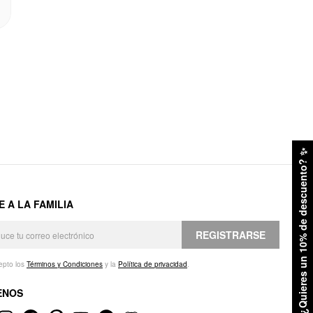
✨
¿Quieres un 10% de descuento?
E A LA FAMILIA
REGISTRARSE
epto los
Términos y Condiciones
y la
Política de privacidad
.
ENOS