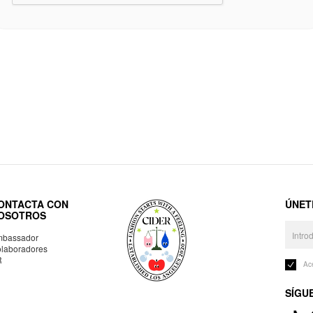
ONTACTA CON
ÚNET
OSOTROS
bassador
laboradores
R
Ac
SÍGU