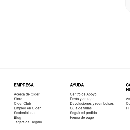
EMPRESA
AYUDA
C
N
Acerca de Cider
Centro de Apoyo
Store
Envío y entrega
Am
Cider Club
Devoluciones y reembolsos
Co
Empleo en Cider
Guía de tallas
P
Sostenibilidad
Seguir mi pedido
Blog
Forma de pago
Tarjeta de Regalo