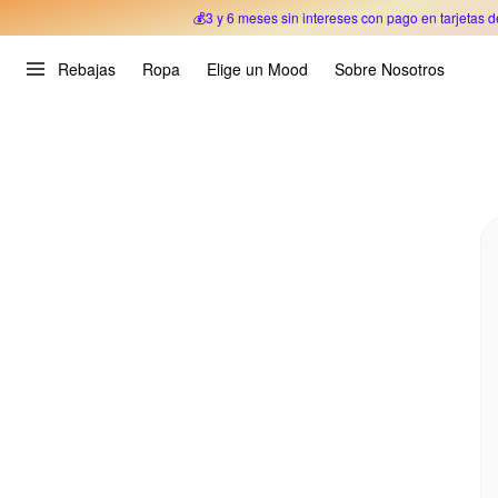
💰3 y 6 meses sin intereses con pago en tarjetas d
Oferta Especial 🎉 Hasta un 70% OFF 
Rebajas
Ropa
Elige un Mood
Sobre Nosotros