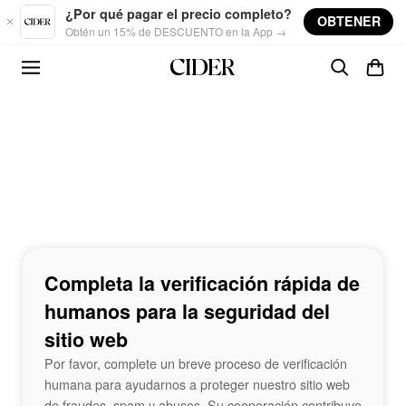
Skip to main content
¿Por qué pagar el precio completo?
OBTENER
Obtén un 15% de DESCUENTO en la App →
Completa la verificación rápida de
humanos para la seguridad del
sitio web
Por favor, complete un breve proceso de verificación
humana para ayudarnos a proteger nuestro sitio web
de fraudes, spam y abusos. Su cooperación contribuye