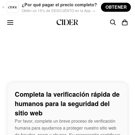
Skip to main content
¿Por qué pagar el precio completo?
OBTENER
Obtén un 15% de DESCUENTO en la App →
Completa la verificación rápida de
humanos para la seguridad del
sitio web
Por favor, complete un breve proceso de verificación
humana para ayudarnos a proteger nuestro sitio web
de fraudes, spam y abusos. Su cooperación contribuye