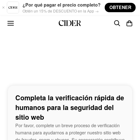
Skip to main content
¿Por qué pagar el precio completo?
OBTENER
Obtén un 15% de DESCUENTO en la App →
Completa la verificación rápida de
humanos para la seguridad del
sitio web
Por favor, complete un breve proceso de verificación
humana para ayudarnos a proteger nuestro sitio web
de fraudes, spam y abusos. Su cooperación contribuye