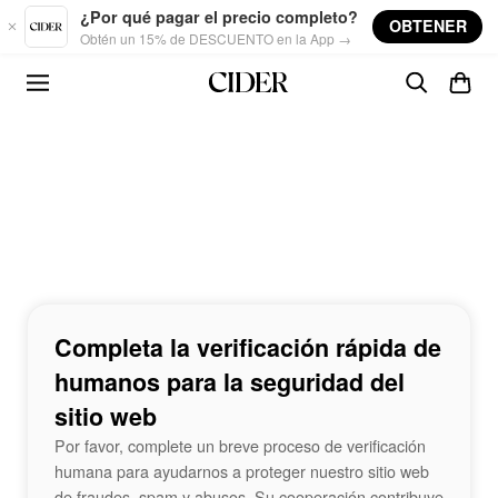
Skip to main content
¿Por qué pagar el precio completo?
OBTENER
Obtén un 15% de DESCUENTO en la App →
Completa la verificación rápida de
humanos para la seguridad del
sitio web
Por favor, complete un breve proceso de verificación
humana para ayudarnos a proteger nuestro sitio web
de fraudes, spam y abusos. Su cooperación contribuye