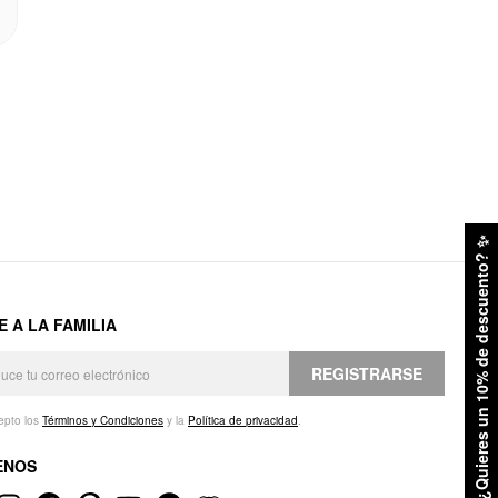
✨
¿Quieres un 10% de descuento?
E A LA FAMILIA
REGISTRARSE
epto los
Términos y Condiciones
y la
Política de privacidad
.
ENOS