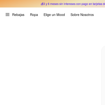
💰3 y 6 meses sin intereses con pago en tarjetas d
Oferta Especial 🎉 Hasta un 70% OFF 
Rebajas
Ropa
Elige un Mood
Sobre Nosotros