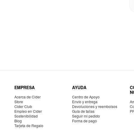
EMPRESA
AYUDA
C
N
Acerca de Cider
Centro de Apoyo
Store
Envío y entrega
Am
Cider Club
Devoluciones y reembolsos
Co
Empleo en Cider
Guía de tallas
P
Sostenibilidad
Seguir mi pedido
Blog
Forma de pago
Tarjeta de Regalo