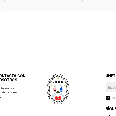
ONTACTA CON
ÚNET
OSOTROS
bassador
laboradores
R
Ac
SÍGU