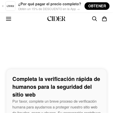
Skip to main content
¿Por qué pagar el precio completo?
OBTENER
Obtén un 15% de DESCUENTO en la App →
Completa la verificación rápida de
humanos para la seguridad del
sitio web
Por favor, complete un breve proceso de verificación
humana para ayudarnos a proteger nuestro sitio web
de fraudes, spam y abusos. Su cooperación contribuye