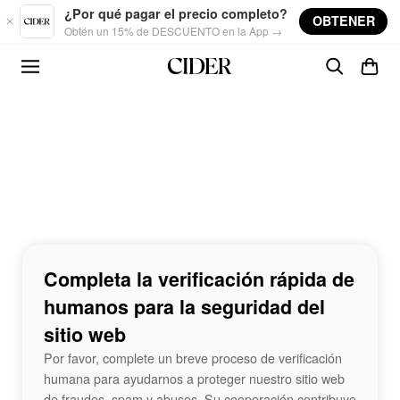
Skip to main content
¿Por qué pagar el precio completo?
OBTENER
Obtén un 15% de DESCUENTO en la App →
Completa la verificación rápida de
humanos para la seguridad del
sitio web
Por favor, complete un breve proceso de verificación
humana para ayudarnos a proteger nuestro sitio web
de fraudes, spam y abusos. Su cooperación contribuye