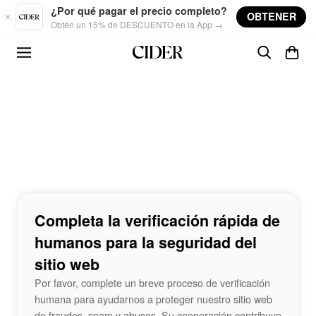
Skip to main content
¿Por qué pagar el precio completo?
OBTENER
Obtén un 15% de DESCUENTO en la App →
Completa la verificación rápida de
humanos para la seguridad del
sitio web
Por favor, complete un breve proceso de verificación
humana para ayudarnos a proteger nuestro sitio web
de fraudes, spam y abusos. Su cooperación contribuye