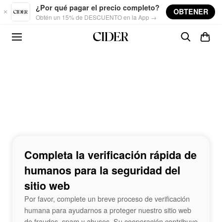
Skip to main content
¿Por qué pagar el precio completo?
OBTENER
Obtén un 15% de DESCUENTO en la App →
Completa la verificación rápida de
humanos para la seguridad del
sitio web
Por favor, complete un breve proceso de verificación
humana para ayudarnos a proteger nuestro sitio web
de fraudes, spam y abusos. Su cooperación contribuye