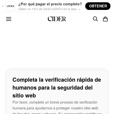
Skip to main content
¿Por qué pagar el precio completo?
OBTENER
Obtén un 15% de DESCUENTO en la App →
Completa la verificación rápida de
humanos para la seguridad del
sitio web
Por favor, complete un breve proceso de verificación
humana para ayudarnos a proteger nuestro sitio web
de fraudes, spam y abusos. Su cooperación contribuye