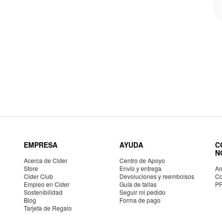
EMPRESA
AYUDA
C
N
Acerca de Cider
Centro de Apoyo
Store
Envío y entrega
Am
Cider Club
Devoluciones y reembolsos
Co
Empleo en Cider
Guía de tallas
P
Sostenibilidad
Seguir mi pedido
Blog
Forma de pago
Tarjeta de Regalo