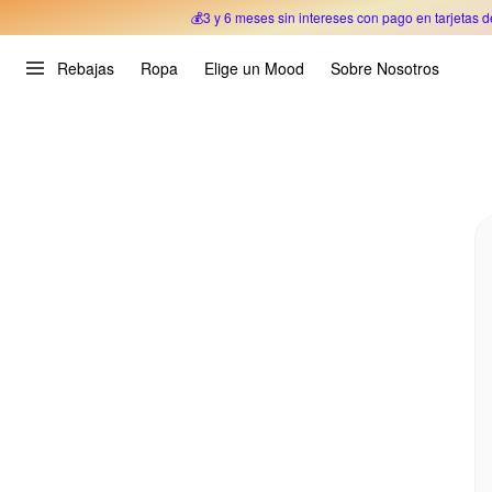
💰3 y 6 meses sin intereses con pago en tarjetas d
Oferta Especial 🎉 Hasta un 70% OFF 
Rebajas
Ropa
Elige un Mood
Sobre Nosotros