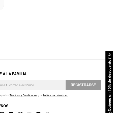
✨
¿Quieres un 10% de descuento?
E A LA FAMILIA
REGISTRARSE
epto los
Términos y Condiciones
y la
Política de privacidad
.
ENOS