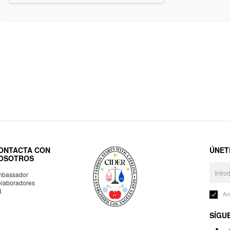
ONTACTA CON
ÚNET
OSOTROS
bassador
laboradores
R
Ac
SÍGU