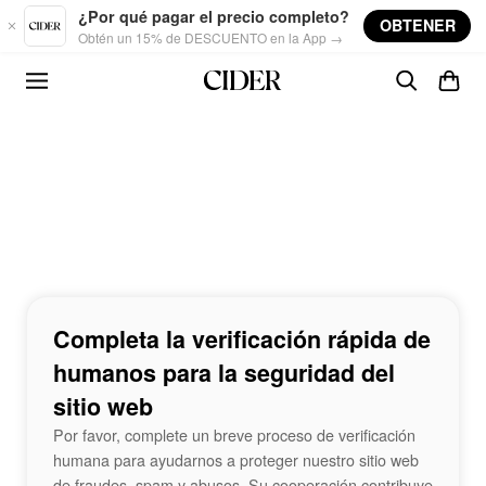
Skip to main content
¿Por qué pagar el precio completo?
OBTENER
Obtén un 15% de DESCUENTO en la App →
Completa la verificación rápida de
humanos para la seguridad del
sitio web
Por favor, complete un breve proceso de verificación
humana para ayudarnos a proteger nuestro sitio web
de fraudes, spam y abusos. Su cooperación contribuye