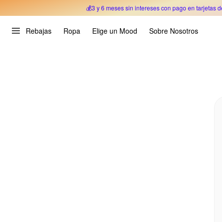
💰3 y 6 meses sin intereses con pago en tarjetas d
Oferta Especial 🎉 Hasta un 70% OFF 
Rebajas
Ropa
Elige un Mood
Sobre Nosotros