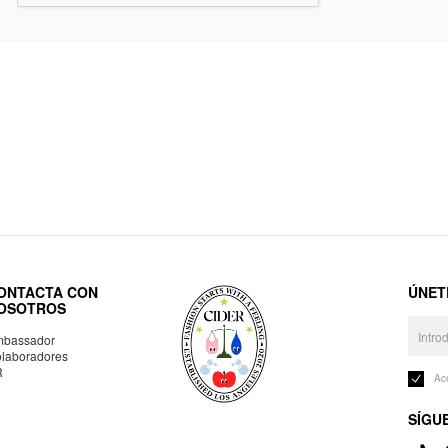
ONTACTA CON
ÚNET
OSOTROS
bassador
laboradores
R
Ac
SÍGU