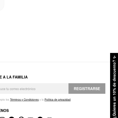
✨
¿Quieres un 10% de descuento?
E A LA FAMILIA
REGISTRARSE
epto los
Términos y Condiciones
y la
Política de privacidad
.
ENOS