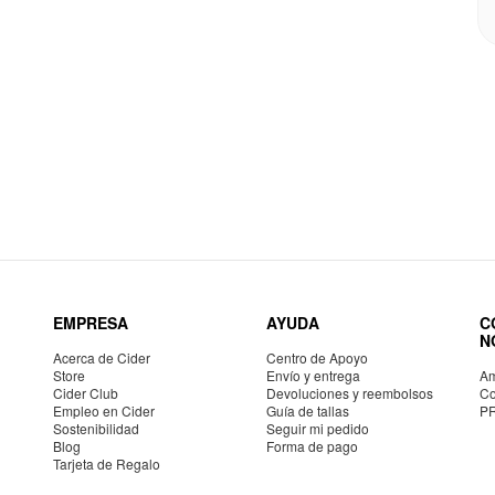
EMPRESA
AYUDA
C
N
Acerca de Cider
Centro de Apoyo
Store
Envío y entrega
Am
Cider Club
Devoluciones y reembolsos
Co
Empleo en Cider
Guía de tallas
P
Sostenibilidad
Seguir mi pedido
Blog
Forma de pago
Tarjeta de Regalo