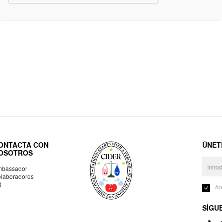
ONTACTA CON
ÚNET
OSOTROS
bassador
laboradores
R
Ac
SÍGU