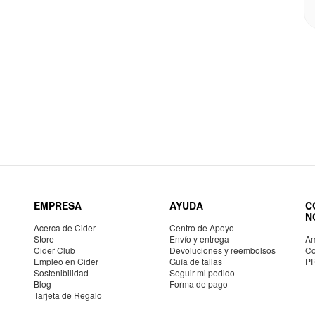
EMPRESA
AYUDA
C
N
Acerca de Cider
Centro de Apoyo
Store
Envío y entrega
Am
Cider Club
Devoluciones y reembolsos
Co
Empleo en Cider
Guía de tallas
P
Sostenibilidad
Seguir mi pedido
Blog
Forma de pago
Tarjeta de Regalo