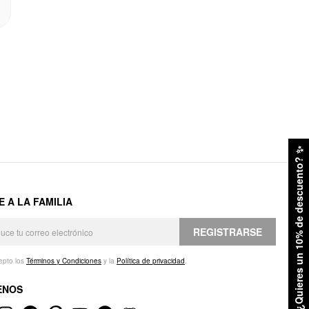
✨
¿Quieres un 10% de descuento?
E A LA FAMILIA
REGISTRARSE
epto los
Términos y Condiciones
y la
Política de privacidad
.
ENOS