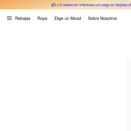
💰3 y 6 meses sin intereses con pago en tarjetas d
Oferta Especial 🎉 Hasta un 70% OFF 
Rebajas
Ropa
Elige un Mood
Sobre Nosotros