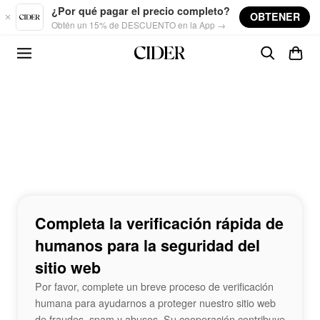
Skip to main content
¿Por qué pagar el precio completo?
OBTENER
Obtén un 15% de DESCUENTO en la App →
Completa la verificación rápida de
humanos para la seguridad del
sitio web
Por favor, complete un breve proceso de verificación
humana para ayudarnos a proteger nuestro sitio web
de fraudes, spam y abusos. Su cooperación contribuye