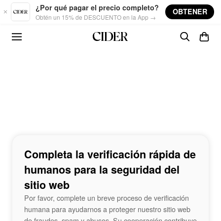
Skip to main content
¿Por qué pagar el precio completo?
OBTENER
Obtén un 15% de DESCUENTO en la App →
Completa la verificación rápida de
humanos para la seguridad del
sitio web
Por favor, complete un breve proceso de verificación
humana para ayudarnos a proteger nuestro sitio web
de fraudes, spam y abusos. Su cooperación contribuye