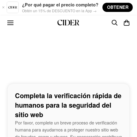
Skip to main content
¿Por qué pagar el precio completo?
OBTENER
Obtén un 15% de DESCUENTO en la App →
Completa la verificación rápida de
humanos para la seguridad del
sitio web
Por favor, complete un breve proceso de verificación
humana para ayudarnos a proteger nuestro sitio web
de fraudes, spam y abusos. Su cooperación contribuye