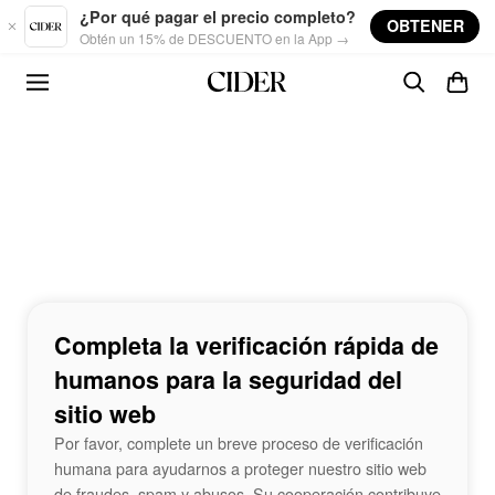
Skip to main content
¿Por qué pagar el precio completo?
OBTENER
Obtén un 15% de DESCUENTO en la App →
Completa la verificación rápida de
humanos para la seguridad del
sitio web
Por favor, complete un breve proceso de verificación
humana para ayudarnos a proteger nuestro sitio web
de fraudes, spam y abusos. Su cooperación contribuye