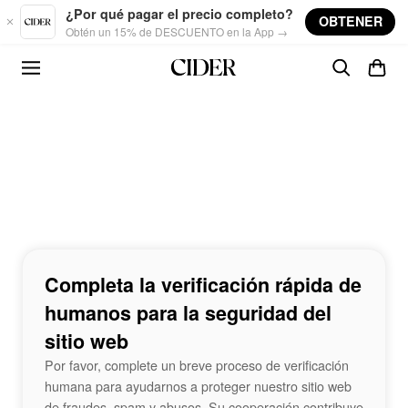
Skip to main content
¿Por qué pagar el precio completo?
OBTENER
Obtén un 15% de DESCUENTO en la App →
Completa la verificación rápida de
humanos para la seguridad del
sitio web
Por favor, complete un breve proceso de verificación
humana para ayudarnos a proteger nuestro sitio web
de fraudes, spam y abusos. Su cooperación contribuye