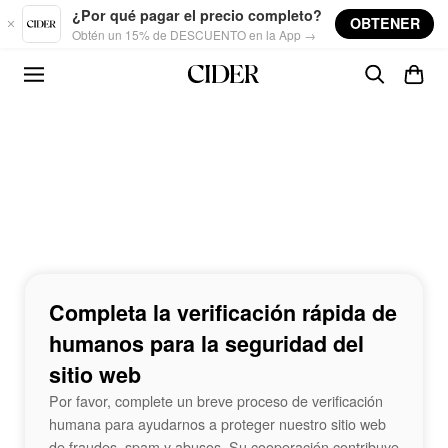
Skip to main content
¿Por qué pagar el precio completo?
OBTENER
Obtén un 15% de DESCUENTO en la App →
Completa la verificación rápida de
humanos para la seguridad del
sitio web
Por favor, complete un breve proceso de verificación
humana para ayudarnos a proteger nuestro sitio web
de fraudes, spam y abusos. Su cooperación contribuye