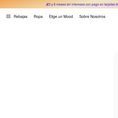
💰3 y 6 meses sin intereses con pago en tarjetas d
Oferta Especial 🎉 Hasta un 70% OFF 
Rebajas
Ropa
Elige un Mood
Sobre Nosotros