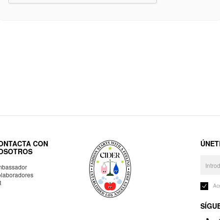
ONTACTA CON
ÚNET
OSOTROS
bassador
laboradores
R
Ac
SÍGU