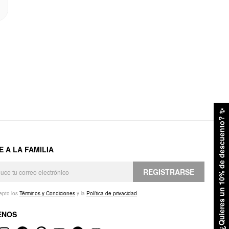
✨
¿Quieres un 10% de descuento?
E A LA FAMILIA
REGISTRARSE
epto los
Términos y Condiciones
y la
Política de privacidad
.
ENOS