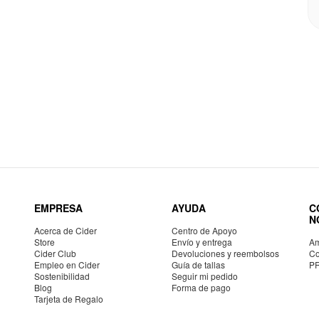
EMPRESA
AYUDA
C
N
Acerca de Cider
Centro de Apoyo
Store
Envío y entrega
Am
Cider Club
Devoluciones y reembolsos
Co
Empleo en Cider
Guía de tallas
P
Sostenibilidad
Seguir mi pedido
Blog
Forma de pago
Tarjeta de Regalo