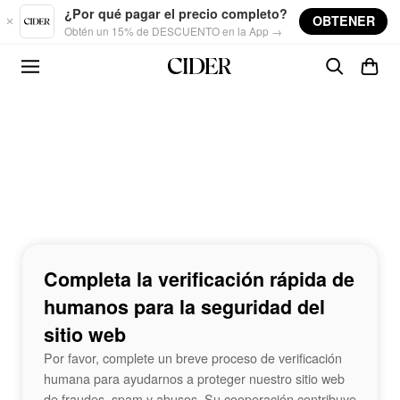
Skip to main content
¿Por qué pagar el precio completo?
OBTENER
Obtén un 15% de DESCUENTO en la App →
Completa la verificación rápida de
humanos para la seguridad del
sitio web
Por favor, complete un breve proceso de verificación
humana para ayudarnos a proteger nuestro sitio web
de fraudes, spam y abusos. Su cooperación contribuye