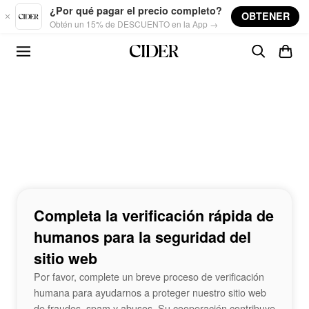
Skip to main content
¿Por qué pagar el precio completo?
OBTENER
Obtén un 15% de DESCUENTO en la App →
Completa la verificación rápida de
humanos para la seguridad del
sitio web
Por favor, complete un breve proceso de verificación
humana para ayudarnos a proteger nuestro sitio web
de fraudes, spam y abusos. Su cooperación contribuye