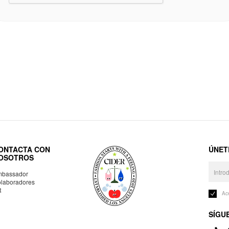
ONTACTA CON
ÚNET
OSOTROS
bassador
laboradores
R
Ac
SÍGU