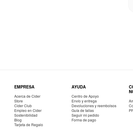
EMPRESA
AYUDA
C
N
Acerca de Cider
Centro de Apoyo
Store
Envío y entrega
Am
Cider Club
Devoluciones y reembolsos
Co
Empleo en Cider
Guía de tallas
P
Sostenibilidad
Seguir mi pedido
Blog
Forma de pago
Tarjeta de Regalo