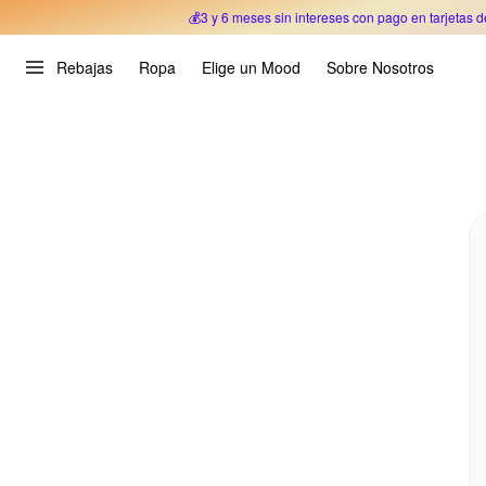
💰3 y 6 meses sin intereses con pago en tarjetas d
Oferta Especial 🎉 Hasta un 70% OFF 
Rebajas
Ropa
Elige un Mood
Sobre Nosotros