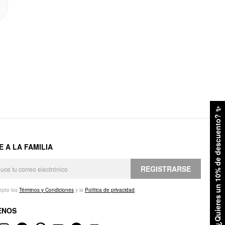
✨
¿Quieres un 10% de descuento?
E A LA FAMILIA
REGISTRARSE
epto los
Términos y Condiciones
y la
Política de privacidad
.
ENOS