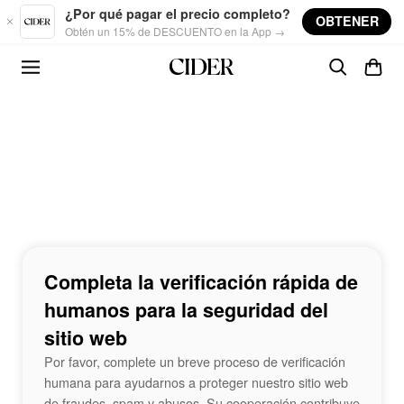
Skip to main content
¿Por qué pagar el precio completo?
OBTENER
Obtén un 15% de DESCUENTO en la App →
Completa la verificación rápida de
humanos para la seguridad del
sitio web
Por favor, complete un breve proceso de verificación
humana para ayudarnos a proteger nuestro sitio web
de fraudes, spam y abusos. Su cooperación contribuye