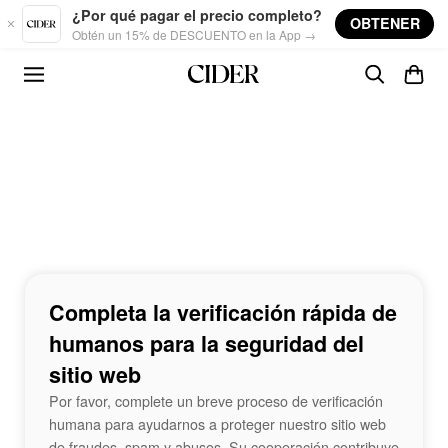
Skip to main content
¿Por qué pagar el precio completo?
OBTENER
Obtén un 15% de DESCUENTO en la App →
Completa la verificación rápida de
humanos para la seguridad del
sitio web
Por favor, complete un breve proceso de verificación
humana para ayudarnos a proteger nuestro sitio web
de fraudes, spam y abusos. Su cooperación contribuye