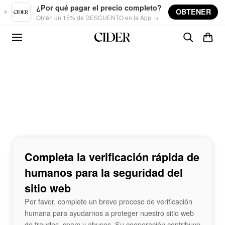
Skip to main content
¿Por qué pagar el precio completo?
OBTENER
Obtén un 15% de DESCUENTO en la App →
Completa la verificación rápida de
humanos para la seguridad del
sitio web
Por favor, complete un breve proceso de verificación
humana para ayudarnos a proteger nuestro sitio web
de fraudes, spam y abusos. Su cooperación contribuye