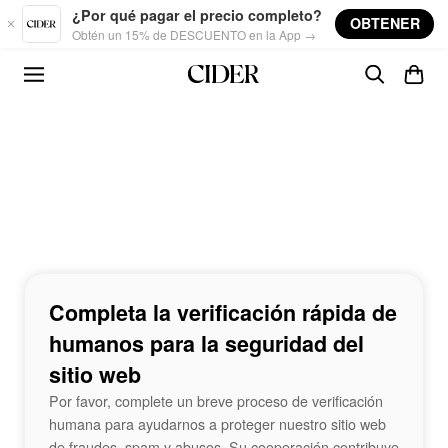
Skip to main content
¿Por qué pagar el precio completo?
OBTENER
Obtén un 15% de DESCUENTO en la App →
Completa la verificación rápida de
humanos para la seguridad del
sitio web
Por favor, complete un breve proceso de verificación
humana para ayudarnos a proteger nuestro sitio web
de fraudes, spam y abusos. Su cooperación contribuye