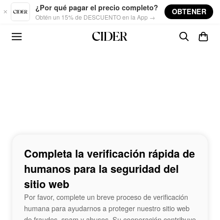
Skip to main content
¿Por qué pagar el precio completo?
OBTENER
Obtén un 15% de DESCUENTO en la App →
Completa la verificación rápida de
humanos para la seguridad del
sitio web
Por favor, complete un breve proceso de verificación
humana para ayudarnos a proteger nuestro sitio web
de fraudes, spam y abusos. Su cooperación contribuye