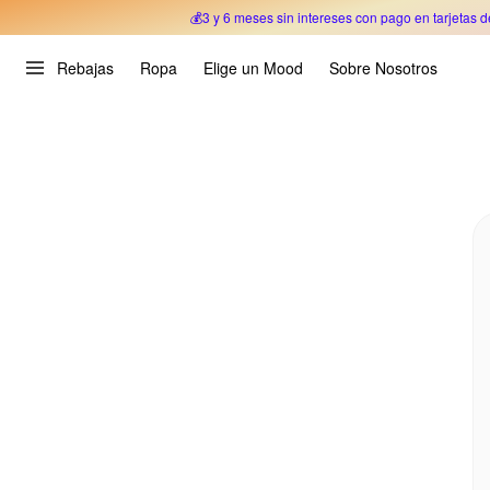
💰3 y 6 meses sin intereses con pago en tarjetas d
Oferta Especial 🎉 Hasta un 70% OFF 
Rebajas
Ropa
Elige un Mood
Sobre Nosotros