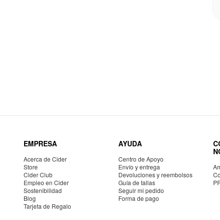
EMPRESA
AYUDA
C
N
Acerca de Cider
Centro de Apoyo
Store
Envío y entrega
Am
Cider Club
Devoluciones y reembolsos
Co
Empleo en Cider
Guía de tallas
P
Sostenibilidad
Seguir mi pedido
Blog
Forma de pago
Tarjeta de Regalo