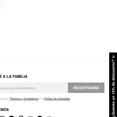
✨
¿Quieres un 10% de descuento?
E A LA FAMILIA
REGISTRARSE
epto los
Términos y Condiciones
y la
Política de privacidad
.
ENOS