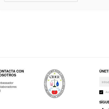
ONTACTA CON
ÚNET
OSOTROS
bassador
laboradores
R
Ac
SÍGU