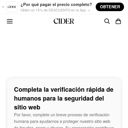
Skip to main content
¿Por qué pagar el precio completo?
OBTENER
Obtén un 15% de DESCUENTO en la App →
Completa la verificación rápida de
humanos para la seguridad del
sitio web
Por favor, complete un breve proceso de verificación
humana para ayudarnos a proteger nuestro sitio web
de fraudes, spam y abusos. Su cooperación contribuye