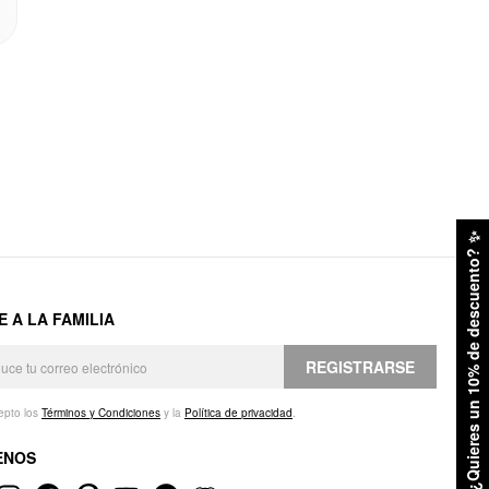
✨
¿Quieres un 10% de descuento?
E A LA FAMILIA
REGISTRARSE
epto los
Términos y Condiciones
y la
Política de privacidad
.
ENOS