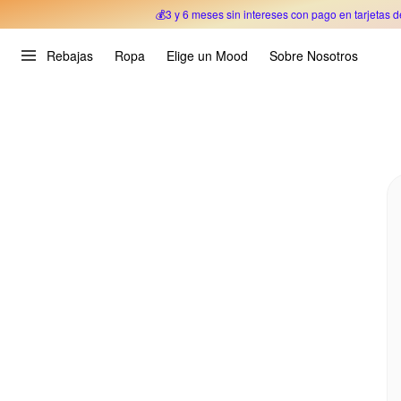
💰3 y 6 meses sin intereses con pago en tarjetas d
Oferta Especial 🎉 Hasta un 70% OFF 
Rebajas
Ropa
Elige un Mood
Sobre Nosotros