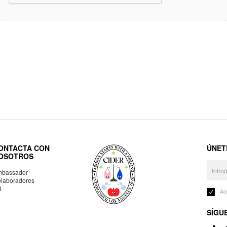
ONTACTA CON
ÚNET
OSOTROS
bassador
laboradores
R
Ac
SÍGU