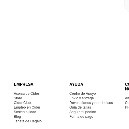
EMPRESA
AYUDA
C
N
Acerca de Cider
Centro de Apoyo
Store
Envío y entrega
Am
Cider Club
Devoluciones y reembolsos
Co
Empleo en Cider
Guía de tallas
P
Sostenibilidad
Seguir mi pedido
Blog
Forma de pago
Tarjeta de Regalo