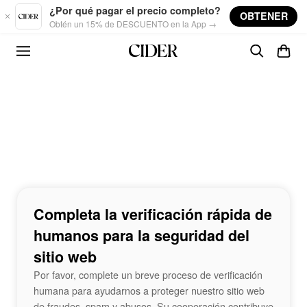
Skip to main content
¿Por qué pagar el precio completo?
OBTENER
Obtén un 15% de DESCUENTO en la App →
Completa la verificación rápida de
humanos para la seguridad del
sitio web
Por favor, complete un breve proceso de verificación
humana para ayudarnos a proteger nuestro sitio web
de fraudes, spam y abusos. Su cooperación contribuye